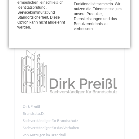
ermöglichen, einschließlich
Funktionalität sammeln. Wir
D-32657 Lemgo
Identitätsprüfung,
nutzen die Erkenntnisse, um
Servicekontinuität und
E-Mail:
frank.wienboeker@kingspan.com
unsere Produkte,
Standortsicherheit. Diese
Dienstleistungen und das
Option kann nicht abgelehnt
Benutzererlebnis zu
www.kingspan-stg.de
werden.
verbessern.
Dirk Preißl
Brandrat a.D.
Sachverständiger für Brandschutz
Sachverständiger für das Verhalten
von Aufzügen im Brandfall