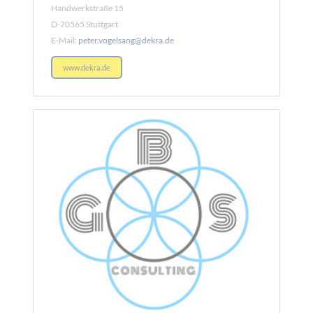
Handwerkstraße 15
D-70565 Stuttgart
E-Mail:
peter.vogelsang@dekra.de
www.dekra.de