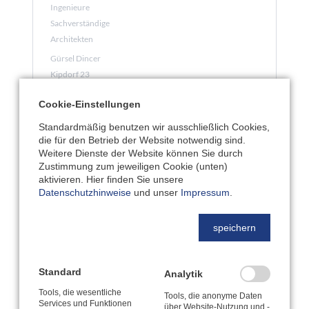
Ingenieure
Sachverständige
Architekten
Gürsel Dincer
Kipdorf 23
D-42103 Wuppertal
Cookie-Einstellungen
E-Mail:
g.dincer@insa4.de
Standardmäßig benutzen wir ausschließlich Cookies,
www.insa4.de
die für den Betrieb der Website notwendig sind.
Weitere Dienste der Website können Sie durch
Zustimmung zum jeweiligen Cookie (unten)
aktivieren. Hier finden Sie unsere
Datenschutzhinweise
und unser
Impressum
.
speichern
Kingspan STG GmbH
Standard
Analytik
Frank Wienböker
Tools, die wesentliche
Tools, die anonyme Daten
Services und Funktionen
Trifte 72
über Website-Nutzung und -