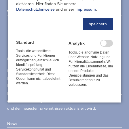
aktivieren. Hier finden Sie unsere
Datenschutzhinweise
und unser
Impressum
.
Wichtige Links
Kontakt
speichern
Impressum
Datenschutzerklärung
Standard
Analytik
Tools, die wesentliche
Tools, die anonyme Daten
Services und Funktionen
über Website-Nutzung und -
Über uns
ermöglichen, einschließlich
Funktionalität sammeln. Wir
Identitätsprüfung,
nutzen die Erkenntnisse, um
Servicekontinuität und
Der RDA-Arbeitskreis ist eine Arbeitsgemeinschaft von
unsere Produkte,
Standortsicherheit. Diese
Dienstleistungen und das
Brandschutzsachverständigen, Feuerwehren, Fachplanern,
Option kann nicht abgelehnt
Benutzererlebnis zu
werden.
verbessern.
Herstellern und Prüfsachverständigen. Gemeinsam wurde seit
Beginn des Jahrtausends ein RDA Anwenderleitfaden erarbeitet,
der kontinuierlich gemäß dem anerkannten Stand der Technik
und den neuesten Erkenntnissen aktualisiert wird.
News